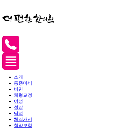
소개
통증마비
비만
체형교정
여성
성장
담적
체질개선
첩약보험