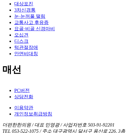
대상포진
3차신경통
눈·눈꺼풀 떨림
교통사고 후유증
요골·비골 신경마비
오십견
디스크
턱관절장애
안면비대칭
매선
PC버전
상담전화
이용약관
개인정보취급방침
더편한한의원 / 대표 민영광 / 사업자번호 503-91-92201
TEL 053-522-1075 / 주소 대구광역시 달서구 용산로 226, 3층