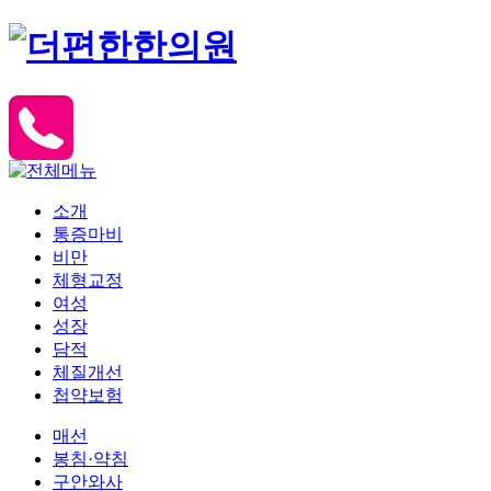
소개
통증마비
비만
체형교정
여성
성장
담적
체질개선
첩약보험
매선
봉침·약침
구안와사