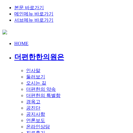
본문 바로가기
메인메뉴 바로가기
서브메뉴 바로가기
HOME
더편한한의원은
인사말
둘러보기
오시는 길
더편한의 약속
더편한의 특별함
경옥고
공진단
공지사항
언론보도
온라인상담
진료후기