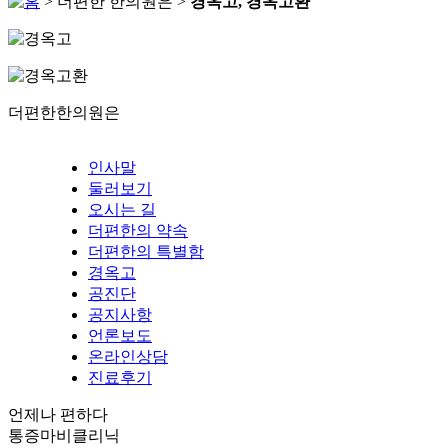
> 더편한 한의원은 >
경옥고, 경옥고환
더편한한의원은
인사말
둘러보기
오시는 길
더편한의 약속
더편한의 특별함
경옥고
공진단
공지사항
언론보도
온라인상담
진료후기
언제나 편하다
통증마비클리닉