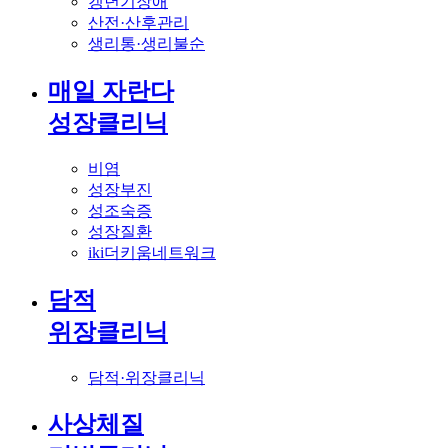
갱년기장애
산전·산후관리
생리통·생리불순
매일 자란다
성장클리닉
비염
성장부진
성조숙증
성장질환
iki더키움네트워크
담적
위장클리닉
담적·위장클리닉
사상체질