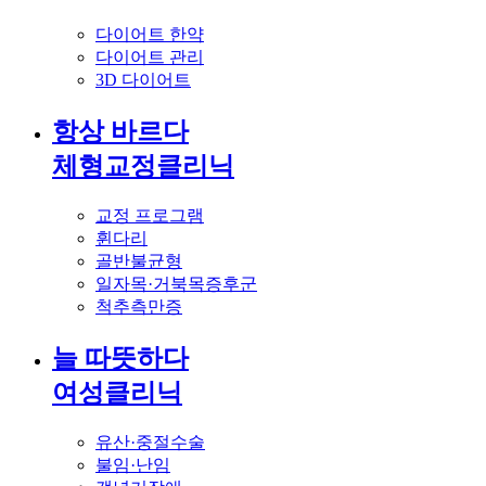
다이어트 한약
다이어트 관리
3D 다이어트
항상 바르다
체형교정클리닉
교정 프로그램
휜다리
골반불균형
일자목·거북목증후군
척추측만증
늘 따뜻하다
여성클리닉
유산·중절수술
불임·난임