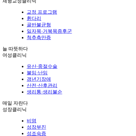
체형교정클리닉
교정 프로그램
휜다리
골반불균형
일자목·거북목증후군
척추측만증
늘 따뜻하다
여성클리닉
유산·중절수술
불임·난임
갱년기장애
산전·산후관리
생리통·생리불순
매일 자란다
성장클리닉
비염
성장부진
성조숙증