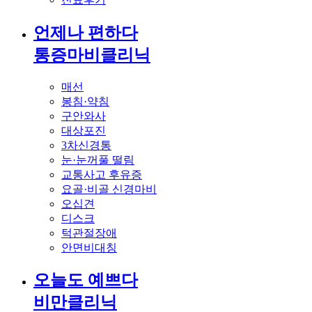
언제나 편하다
통증마비클리닉
매선
봉침·약침
구안와사
대상포진
3차신경통
눈·눈꺼풀 떨림
교통사고 후유증
요골·비골 신경마비
오십견
디스크
턱관절장애
안면비대칭
오늘도 예쁘다
비만클리닉