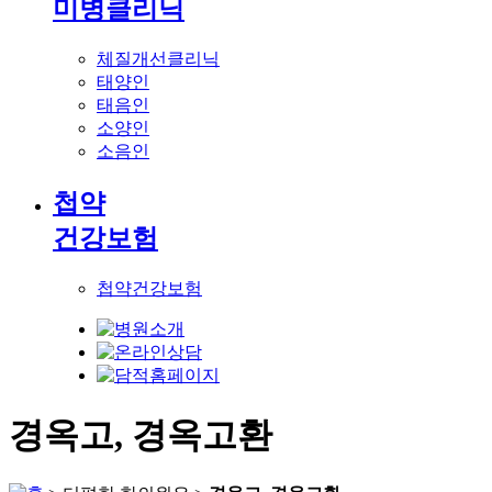
미병클리닉
체질개선클리닉
태양인
태음인
소양인
소음인
첩약
건강보험
첩약건강보험
경옥고, 경옥고환