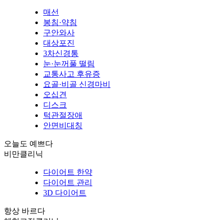
매선
봉침·약침
구안와사
대상포진
3차신경통
눈·눈꺼풀 떨림
교통사고 후유증
요골·비골 신경마비
오십견
디스크
턱관절장애
안면비대칭
오늘도 예쁘다
비만클리닉
다이어트 한약
다이어트 관리
3D 다이어트
항상 바르다