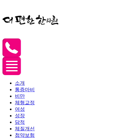
소개
통증마비
비만
체형교정
여성
성장
담적
체질개선
첩약보험