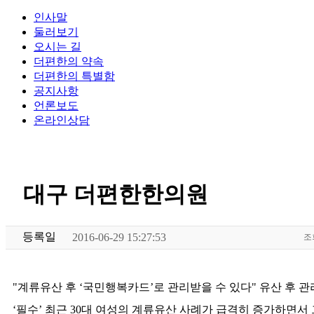
인사말
둘러보기
오시는 길
더편한의 약속
더편한의 특별함
공지사항
언론보도
온라인상담
대구 더편한한의원
등록일
2016-06-29 15:27:53
조
"계류유산 후 ‘국민행복카드’로 관리받을 수 있다" 유산 후 관리
‘필수’ 최근 30대 여성의 계류유산 사례가 급격히 증가하면서